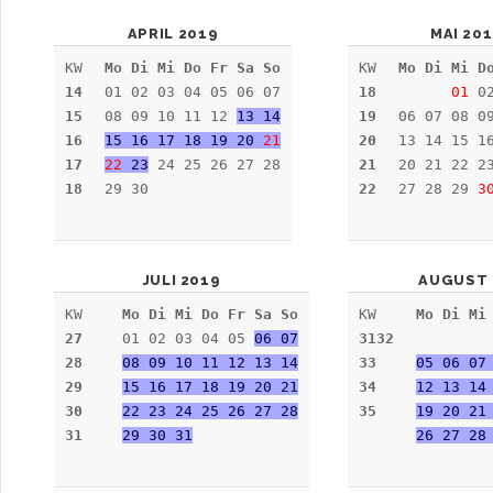
APRIL 2019
MAI 20
KW
Mo Di Mi Do Fr Sa So
KW
Mo Di Mi D
14
01 02 03 04 05 06 07
18
01
02
15
08 09 10 11 12
13 14
19
06 07 08 0
16
15 16 17 18 19 20
21
20
13 14 15 1
17
22
23
24 25 26 27 28
21
20 21 22 2
18
29 30
22
27 28 29
3
JULI 2019
AUGUST 
KW
Mo Di Mi Do Fr Sa So
KW
Mo Di Mi
27
01 02 03 04 05
06 07
3132
28
08 09 10 11 12 13 14
33
05 06 07
29
15 16 17 18 19 20 21
34
12 13 1
30
22 23 24 25 26 27 28
35
19 20 21
31
29 30 31
26 27 28