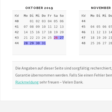
OKTOBER 2019
NOVEMBER 
KW
Mo Di Mi Do Fr Sa So
KW
Mo Di Mi D
40
01 02 03 04 05 06
44
41
07 08 09 10 11 12 13
45
04 05 06 0
42
14 15 16 17 18 19 20
46
11 12 13 1
43
21 22 23 24 25
26
27
47
18 19 20 2
44
28 29 30 31
48
25 26 27 2
Die Angaben auf dieser Seite sind sorgfältig recherchiert
Garantie übernommen werden. Falls Sie einen Fehler bem
Rückmeldung
sehr freuen – Vielen Dank.