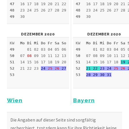
47
16 17 18 19 20 21 22
47
16 17 18 19 20 21 
48
23 24 25 26 27 28 29
48
23 24 25 26 27 28 
49
30
49
30
DEZEMBER 2020
DEZEMBER 2020
KW
Mo Di Mi Do Fr Sa So
KW
Mo Di Mi Do Fr Sa 
49
01 02 03 04 05 06
49
01 02 03 04 05 
50
07
08
09 10 11 12 13
50
07 08 09 10 11 12 
51
14 15 16 17 18 19 20
51
14 15 16 17 18
19 
52
21 22 23
24
25
26
27
52
21 22
23 24
25
26
2
53
53
28 29 30 31
Wien
Bayern
Die Angaben auf dieser Seite sind sorgfältig
recherchiert, trotzdem kann für ihre Richtigkeit keine