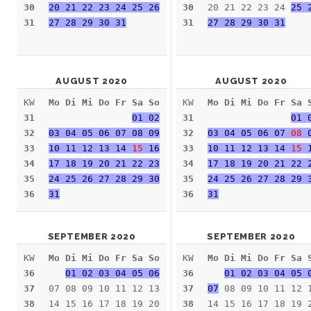
30
20 21 22 23 24 25 26
30
20 21 22 23 24
25 
31
27 28 29 30 31
31
27 28 29 30 31
AUGUST 2020
AUGUST 2020
KW
Mo Di Mi Do Fr Sa So
KW
Mo Di Mi Do Fr Sa 
31
01 02
31
01 
32
03 04 05 06 07 08 09
32
03 04 05 06 07
08
0
33
10 11 12 13 14
15
16
33
10 11 12 13 14
15
1
34
17 18 19 20 21 22 23
34
17 18 19 20 21 22 
35
24 25 26 27 28 29 30
35
24 25 26 27 28 29 
36
31
36
31
SEPTEMBER 2020
SEPTEMBER 2020
KW
Mo Di Mi Do Fr Sa So
KW
Mo Di Mi Do Fr Sa 
36
01 02 03 04 05 06
36
01 02 03 04 05 
37
07 08 09 10 11 12 13
37
07
08 09 10 11 12 
38
14 15 16 17 18 19 20
38
14 15 16 17 18 19 