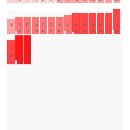
15
16
17
18
19
20
21
22
23
24
25
26
27
28
Fr
Sa
So
Mo
Di
Mi
Do
Fr
Sa
So
Mo
Di
Mi
Do
29
30
31
Fr
Sa
So