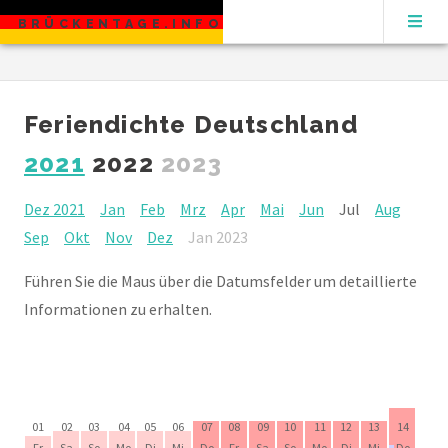
BRÜCKENTAGE.INFO
Feriendichte Deutschland
2021
2022
2023
Dez 2021
Jan
Feb
Mrz
Apr
Mai
Jun
Jul
Aug
Sep
Okt
Nov
Dez
Jan 2023
Führen Sie die Maus über die Datumsfelder um detaillierte
Informationen zu erhalten.
01
02
03
04
05
06
07
08
09
10
11
12
13
14
Fr
Sa
So
Mo
Di
Mi
Do
Fr
Sa
So
Mo
Di
Mi
Do