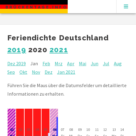
BRÜCKENTAGE.INFO
Feriendichte Deutschland
2019
2020
2021
Dez 2019
Jan
Feb
Mrz
Apr
Mai
Jun
Jul
Aug
Sep
Okt
Nov
Dez
Jan 2021
Führen Sie die Maus über die Datumsfelder um detaillierte
Informationen zu erhalten.
01
02
03
04
05
06
07
08
09
10
11
12
13
14
Mi
Do
Fr
Sa
So
Mo
Di
Mi
Do
Fr
Sa
So
Mo
Di