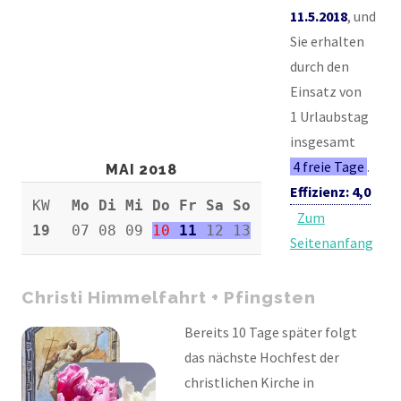
11.5.2018
, und
Sie erhalten
durch den
Einsatz von
1 Urlaubstag
insgesamt
4 freie Tage
.
MAI 2018
Effizienz: 4,0
KW
Mo Di Mi Do Fr Sa So
Zum
19
07 08 09
10
11
12 13
Seitenanfang
Christi Himmelfahrt + Pfingsten
Bereits 10 Tage später folgt
das nächste Hochfest der
christlichen Kirche in