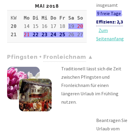
insgesamt
MAI 2018
9 freie Tage
.
KW
Mo Di Mi Do Fr Sa So
Effizienz: 2,3
20
14 15 16 17 18
19
20
Zum
21
21
22 23 24 25
26 27
Seitenanfang
Pfingsten +
Fronleichnam
Traditionell lässt sich die Zeit
zwischen Pfingsten und
Fronleichnam für einen
längeren Urlaub im Frühling
nutzen.
Beantragen Sie
Urlaub vom