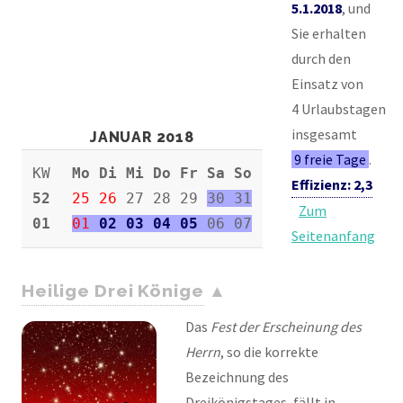
5.1.2018
, und
Sie erhalten
durch den
Einsatz von
4 Urlaubstagen
insgesamt
JANUAR 2018
9 freie Tage
.
KW
Mo Di Mi Do Fr Sa So
Effizienz: 2,3
52
25
26
27 28 29
30 31
Zum
01
01
02 03 04 05
06 07
Seitenanfang
Heilige Drei Könige
Das
Fest der Erscheinung des
Herrn
, so die korrekte
Bezeichnung des
Dreikönigstages, fällt in