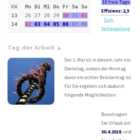
10 freie Tage
.
KW
Mo Di Mi Do Fr Sa So
Effizienz: 2,5
13
26 27 28 29
30
31
01
Zum
14
02
03 04 05 06
07 08
Seitenanfang
Tag der Arbeit
Der 1. Mai ist in diesem Jahr ein
Dienstag, sodass der Montag
davor ein echter Brückentag ist.
Für Sie ergeben sich dadurch
folgende Möglichkeiten:
Beantragen
Sie Urlaub am
30.4.2018
, und