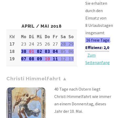
Sie erhalten
durch den
Einsatz von
8 Urlaubstagen
APRIL / MAI 2018
insgesamt
KW
Mo Di Mi Do Fr Sa So
16 freie Tage
.
17
23 24 25 26 27
28 29
Effizienz: 2,0
18
30
01
02 03 04
05 06
Zum
19
07 08 09
10
11
12 13
Seitenanfang
Christi Himmelfahrt
40 Tage nach Ostern liegt
Christi Himmelfahrt wie immer
an einem Donnerstag, dieses
Jahr der 10. Mai.