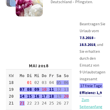
Deutschland – Pfingsten.
Beantragen Sie
Urlaub vom
7.5.2018 -
18.5.2018
, und
Sie erhalten
durch den
Einsatz von
MAI 2018
9 Urlaubstagen
KW
Mo Di Mi Do Fr Sa So
insgesamt
18
01
02 03 04
05 06
17 freie Tage
.
19
07 08 09
10
11
12 13
Effizienz: 1,9
20
14 15 16
17 18
19
20
Zum
21
21
22 23 24 25 26 27
Seitenanfang