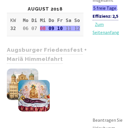
5 freie Tage
.
AUGUST 2018
Effizienz: 2,5
KW
Mo Di Mi Do Fr Sa So
Zum
32
06 07
08
09 10
11 12
Seitenanfang
Augsburger Friedensfest
+
Mariä Himmelfahrt
Beantragen Sie