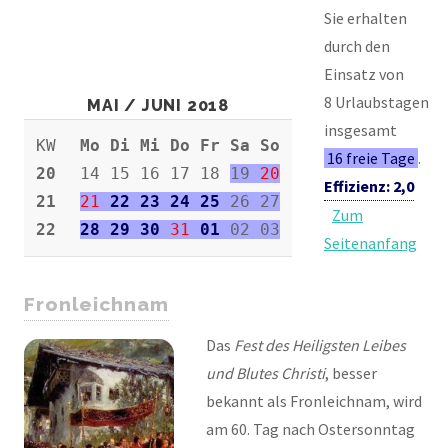
Sie erhalten
durch den
Einsatz von
8 Urlaubstagen
MAI / JUNI 2018
insgesamt
KW
Mo Di Mi Do Fr Sa So
16 freie Tage
.
20
14 15 16 17 18
19
20
Effizienz: 2,0
21
21
22 23 24 25
26 27
Zum
22
28 29 30
31
01
02 03
Seitenanfang
Fronleichnam
Das
Fest des Heiligsten Leibes
und Blutes Christi
, besser
bekannt als Fronleichnam, wird
am 60. Tag nach Ostersonntag