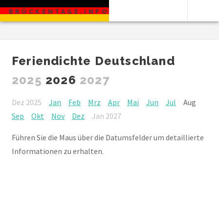
BRÜCKENTAGE.INFO
Feriendichte Deutschland
2025
2026
2027
Dez 2025
Jan
Feb
Mrz
Apr
Mai
Jun
Jul
Aug
Sep
Okt
Nov
Dez
Jan 2027
Führen Sie die Maus über die Datumsfelder um detaillierte
Informationen zu erhalten.